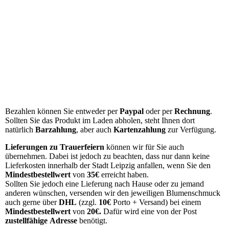
RS 7
RS 8
RS 9
RS 10
RS 11
RS 12
Bezahlen können Sie entweder per
Paypal
oder per
Rechnung
.
Sollten Sie das Produkt im Laden abholen, steht Ihnen dort
natürlich
Barzahlung
, aber auch
Kartenzahlung
zur Verfügung.
Lieferungen
zu Trauerfeiern
können wir für Sie auch
übernehmen. Dabei ist jedoch zu beachten, dass nur dann keine
Lieferkosten innerhalb der Stadt Leipzig anfallen, wenn Sie den
Mindestbestellwert
von
35€
erreicht haben.
Sollten Sie jedoch eine Lieferung nach Hause oder zu jemand
anderen wünschen, versenden wir den jeweiligen Blumenschmuck
auch gerne über
DHL
(zzgl.
10€
Porto + Versand) bei einem
Mindestbestellwert
von
20€.
Dafür wird eine von der Post
zustellfähige
Adresse
benötigt.