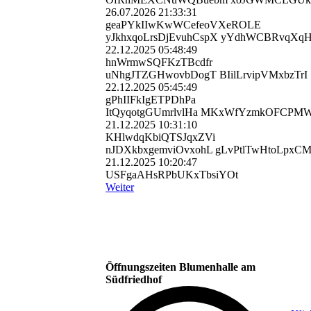
26.07.2026
21:33:31
geaPYkIIwKwWCefeoVXeROL­E
yJkhxqoLrsDjEvuhCspX yYdhWCBRvqXqH
22.12.2025
05:48:49
hnWrmwSQFKzTBcdfr
uNhgJTZGHwovbDogT BIilLrvipVMxbzTrI
22.12.2025
05:45:49
gPhIIFkIgETPDhPa
ItQyqotgGUmrlvlHa MKxWfYzmkOFCPM
21.12.2025
10:31:10
KHlwdqKbiQTSJqxZVi
nJDXkbxgemviOvxohL gLvPtlTwHtoLpxCM
21.12.2025
10:20:47
USFgaAHsRPbUKxTbsiYOt
Weiter
Öffnungszeiten Blumenhalle am
Südfriedhof