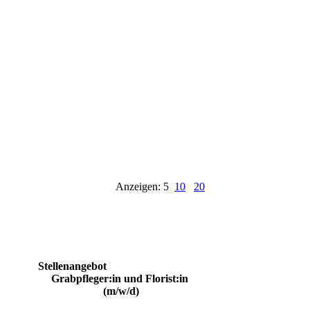
Anzeigen: 5
10
20
Stellenangebot
Grabpfleger:in und Florist:in 
(m/w/d)