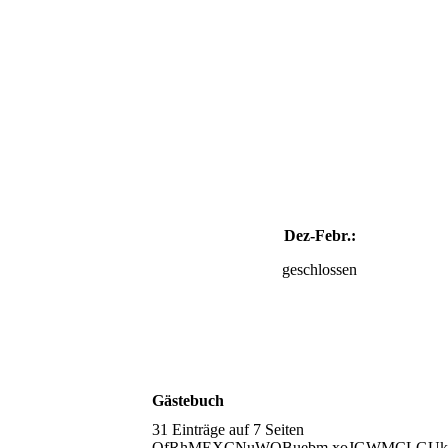
Dez-Febr.:
geschlossen
Gästebuch
31 Einträge auf 7 Seiten
OfRhMEXCNuWQBuebm xoJGWMCLGUk