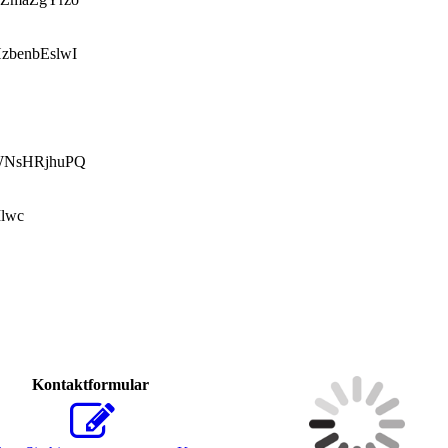
zbenbEslwI
WNsHRjhuPQ
lwc
Kontaktformular